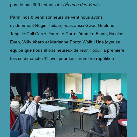
pas de nos 300 enfants de
l’Écume des Vents
.
Parmi nos 8 penn sonneurs de vent nous avons
évidemment Régis Huiban, mais aussi Gwen Goulene,
Tangi le Gall Carré, Yann Le Corre, Yann Le Bihan, Nicolas
Even, Willy Abaro et Marianne Fretto Wolff ! Une joyeuse
équipe que nous étions heureux de réunir pour la première
fois ce dimanche 11 avril pour leur première répétition !